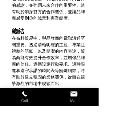
的感謝，並強調未來合作的重要性。這
有助於加深雙方的合作關係，並讓品牌
商感受到你的誠意和專業態度。
總結
在布料貿易中，與品牌商的電郵溝通至
關重要。透過清晰明確的主題、專業且
禮貌的語氣、以及簡潔的內容表達，貿
易商能有效提升合作效率，並增強品牌
商的信任。遵循設定行動要求、適時跟
進和遵守承諾的時間表等關鍵細節，將
有助於建立穩固的業務關係，從而在競
爭激烈的市場中脫穎而出。
想要深入瞭解客製化印花服務嗎？
Call
Mail
現在立即聯繫我們吧！電話:02-2267-
9188 | Email: 
sinpont@gmail.com
布商筆記