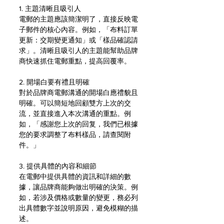
1. 主題清晰且吸引人
電郵的主題應該簡潔明了，直接反映電
子郵件的核心內容。例如，「布料訂單
更新：交期變更通知」或「樣品確認請
求」。清晰且吸引人的主題能幫助品牌
商快速抓住電郵重點，提高回覆率。
2. 開場白要有禮且明確
對於品牌商電郵溝通的開場白應禮貌且
明確。可以簡短地回顧雙方上次的交
流，並直接進入本次溝通的重點。例
如，「感謝您上次的回复，我們已根據
您的要求調整了布料樣品，請查閱附
件。」
3. 提供具體的內容和細節
在電郵中提供具體的資訊和詳細的數
據，讓品牌商能夠做出明確的決策。例
如，若涉及價格或數量的變更，務必列
出具體數字並說明原因，避免模糊的描
述。