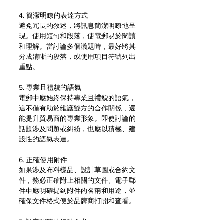
4. 簡潔明瞭的表達方式
避免冗長的敘述，將訊息簡潔明瞭地呈
現。使用短句和段落，使電郵易於閱讀
和理解。當討論多個議題時，最好將其
分成清晰的段落，或使用項目符號列出
重點。
5. 專業且禮貌的語氣
電郵中應始終保持專業且禮貌的語氣，
這不僅有助於維護雙方的合作關係，還
能提升貿易商的專業形象。即使討論的
話題涉及問題或糾紛，也應以積極、建
設性的語氣表達。
6. 正確使用附件
如果涉及布料樣品、設計草圖或合約文
件，務必正確附上相關的文件。電子郵
件中應明確提到附件的名稱和用途，並
確保文件格式便於品牌商打開和查看。